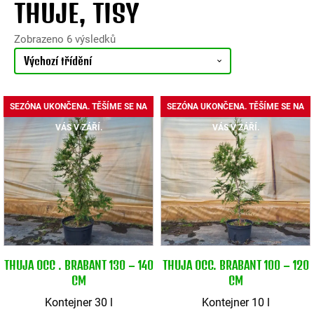
THUJE, TISY
Zobrazeno 6 výsledků
SEZÓNA UKONČENA. TĚŠÍME SE NA
SEZÓNA UKONČENA. TĚŠÍME SE NA
VÁS V ZÁŘÍ.
VÁS V ZÁŘÍ.
THUJA OCC . BRABANT 130 – 140
THUJA OCC. BRABANT 100 – 120
CM
CM
Kontejner 30 l
Kontejner 10 l