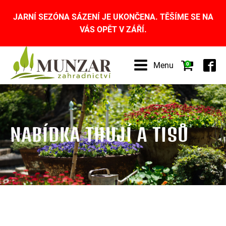
JARNÍ SEZÓNA SÁZENÍ JE UKONČENA. TĚŠÍME SE NA
VÁS OPĚT V ZÁŘÍ.
Menu
0
NABÍDKA THUJÍ A TISŮ