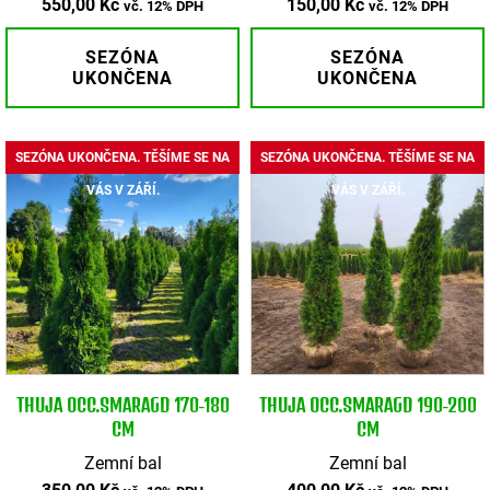
550,00
Kč
150,00
Kč
vč. 12% DPH
vč. 12% DPH
SEZÓNA
SEZÓNA
UKONČENA
UKONČENA
SEZÓNA UKONČENA. TĚŠÍME SE NA
SEZÓNA UKONČENA. TĚŠÍME SE NA
VÁS V ZÁŘÍ.
VÁS V ZÁŘÍ.
THUJA OCC.SMARAGD 170-180
THUJA OCC.SMARAGD 190-200
CM
CM
Zemní bal
Zemní bal