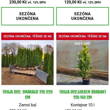
230,00
Kč
120,00
Kč
vč. 12% DPH
vč. 12% DPH
SEZÓNA
SEZÓNA
UKONČENA
UKONČENA
SEZÓNA UKONČENA. TĚŠÍME SE NA
SEZÓNA UKONČENA. TĚŠÍME SE NA
VÁS V ZÁŘÍ.
VÁS V ZÁŘÍ.
THUJA OCC. SMARAGD 210-220
THUJA OCC.GOLDEN BRABANT
CM
130-140 CM
Zemní bal
Kontejner 10 l