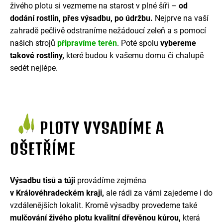
živého plotu si vezmeme na starost v plné šíři –
od
dodání rostlin, přes výsadbu, po údržbu.
Nejprve na vaší
zahradě pečlivě odstraníme nežádoucí zeleň a s pomocí
našich strojů
připravíme terén
. Poté spolu
vybereme
takové rostliny,
které budou k vašemu domu či chalupě
sedět nejlépe.
PLOTY VYSADÍME A
OŠETŘÍME
Výsadbu tisů a túji
provádíme zejména
v Královéhradeckém kraji,
ale rádi za vámi zajedeme i do
vzdálenějších lokalit. Kromě výsadby provedeme také
mulčování živého plotu kvalitní dřevěnou kůrou,
která