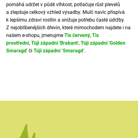
pomáhá udržet v půdě vlhkost, potlačuje růst plevelů
a zlepšuje celkový vzhled výsadby. Mulč navíc přispívá
k lepšímu zdraví rostlin a snižuje potřebu časté údržby.
Z nejoblíbenějších dřevin, které mimochodem najdete i na
našem e-shopu, jmenujme
Tis červený
,
Tis
prostřední
,
Túji západní 'Brabant'
,
Túji západní 'Golden
Smaragd'
či
Túji západní ‘Smaragd’
.