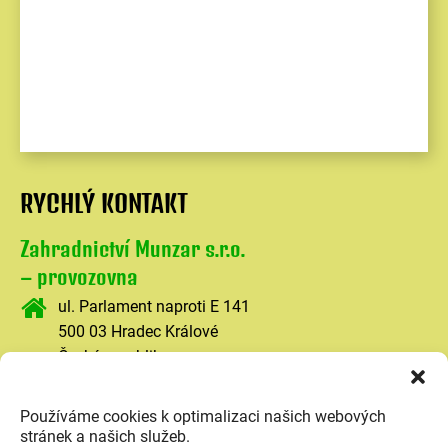
RYCHLÝ KONTAKT
Zahradnictví Munzar s.r.o.
– provozovna
ul. Parlament naproti E 141
500 03 Hradec Králové
Česká republika
+420 602 467 198
Používáme cookies k optimalizaci našich webových
munzar.zahradnictvi@gmail.com
stránek a našich služeb.