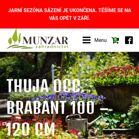
JARNÍ SEZÓNA SÁZENÍ JE UKONČENA. TĚŠÍME SE NA
VÁS OPĚT V ZÁŘÍ.
Menu
0
THUJA OCC.
BRABANT 100 –
120 CM