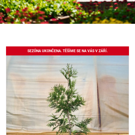
SEZÓNA UKONČENA. TĚŠÍME SE NA VÁS V ZÁŘÍ.